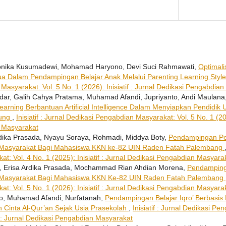
ironika Kusumadewi, Mohamad Haryono, Devi Suci Rahmawati,
Optimali
a Dalam Pendampingan Belajar Anak Melalui Parenting Learning Style
asyarakat: Vol. 5 No. 1 (2026): Inisiatif : Jurnal Dedikasi Pengabdia
dar, Galih Cahya Pratama, Muhamad Afandi, Jupriyanto, Andi Maulana
arning Berbantuan Artificial Intelligence Dalam Menyiapkan Pendidik
ung
,
Inisiatif : Jurnal Dedikasi Pengabdian Masyarakat: Vol. 5 No. 1 (2026
 Masyarakat
rdika Prasada, Nyayu Soraya, Rohmadi, Middya Boty,
Pendampingan Pen
Masyarakat Bagi Mahasiswa KKN ke-82 UIN Raden Fatah Palembang
: Vol. 4 No. 1 (2025): Inisiatif : Jurnal Dedikasi Pengabdian Masyara
li, Erisa Ardika Prasada, Mochammad Rian Ahdian Morena,
Pendampinga
Masyarakat Bagi Mahasiswa KKN Ke-82 UIN Raden Fatah Palembang
: Vol. 5 No. 1 (2026): Inisiatif : Jurnal Dedikasi Pengabdian Masyara
nto, Muhamad Afandi, Nurfatanah,
Pendampingan Belajar Iqro’ Berbasis
inta Al-Qur’an Sejak Usia Prasekolah
,
Inisiatif : Jurnal Dedikasi P
if : Jurnal Dedikasi Pengabdian Masyarakat