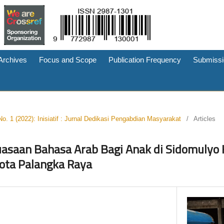
Archives
Focus and Scope
Publication Frequency
Submissi
No. 1 (2022): Inisiatif : Jurnal Dedikasi Pengabdian Masyarakat
/
Articles
asaan Bahasa Arab Bagi Anak di Sidomulyo 
ota Palangka Raya