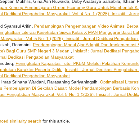
Septian Mukhlis, Gina Asri Ruwaida, Deby Anatasya Salsabila, Ikhsan 
ngan Konsep Pembelajaran Green Economy Guru Untuk Membentuk Kar
urnal Dedikasi Pengabdian Masyarakat: Vol. 4 No. 1 (2025): Inisiatif : Ju
ad Syamsul Arifin,
Pendampingan Pengembangan Video Animasi Berbas
ningkatkan Literasi Kesehatan Siswa Kelas X MAN Manggarai Barat L
asyarakat: Vol. 5 No. 1 (2026): Inisiatif : Jurnal Dedikasi Pengabdia
Azizah, Rosmaini,
Pendampingan Modul Ajar Adaptif Dan Implementasi 
igence) Bagi Guru SMP Negeri 3 Medan
,
Inisiatif : Jurnal Dedikasi Pengab
 Jurnal Dedikasi Pengabdian Masyarakat
hiddieq,
Peningkatan Kapasitas Tutor PKBM Melalui Pelatihan Komuni
ntukan Karakter Peserta Didik
,
Inisiatif : Jurnal Dedikasi Pengabdian
urnal Dedikasi Pengabdian Masyarakat
 Imas Srinana Wardani, Rarasaning Sariyaningsih,
Optimalisasi Literas
as Pembelajaran Di Sekolah Dasar: Model Pendampingan Berbasis Kom
dikasi Pengabdian Masyarakat: Vol. 5 No. 1 (2026): Inisiatif : Jurnal De
nced similarity search
for this article.