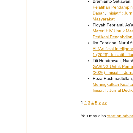
Bramianto Setiawan, 
Pelatihan Pendampi
Dasar
,
Inisiatif : J
Masyarakat
Fidyah Febrianti, As’
Materi HIV Untuk Me
Dedikasi Pengabdian M
Ika Febriana, Nurul 
AI (Artificial Intell
1 (2026): Inisiatif :
Titi Hendrawati, Nurs
GASING Untuk Pembe
(2026): Inisiatif : J
Reza Rachmadtullah,
Meningkatkan Kualit
Inisiatif : Jurnal De
1
2
3
4
5
>
>>
You may also
start an adva