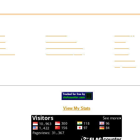
FOR AUTHORS
CONTACT & STA
ics
>
Author Fees
>
WhatssApp
ent
>
Author Guidelines
>
E-mail
ense
>
Peer Review Process
>
Addrees
tatement
>
Publication Frequency
>
Website
>
StatCounter
>
FlagCounter
View My Stats