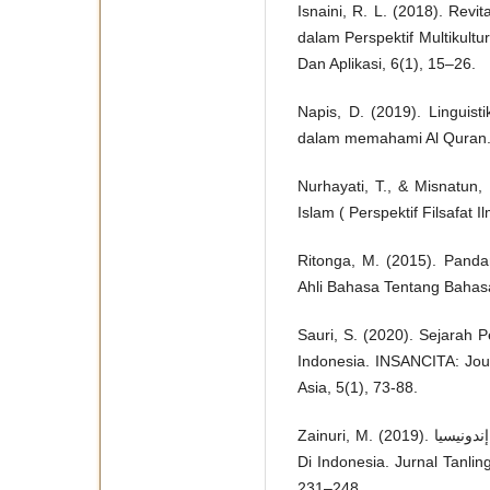
Isnaini, R. L. (2018). Revi
dalam Perspektif Multikult
Dan Aplikasi, 6(1), 15–26.
Napis, D. (2019). Linguist
dalam memahami Al Quran.
Nurhayati, T., & Misnatun,
Islam ( Perspektif Filsafat I
Ritonga, M. (2015). Pand
Ahli Bahasa Tentang Bahasa
Sauri, S. (2020). Sejarah
Indonesia. INSANCITA: Jour
Asia, 5(1), 73-88.
Zainuri, M. (2019). تطور اللغة العربية في إندونيسيا Perkembangan Bahasa Arab
Di Indonesia. Jurnal Tanli
231–248