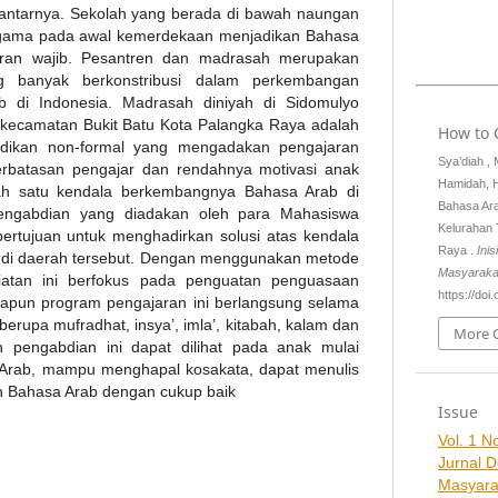
antarnya. Sekolah yang berada di bawah naungan
gama pada awal kemerdekaan menjadikan Bahasa
aran wajib. Pesantren dan madrasah merupakan
g banyak berkonstribusi dalam perkembangan
b di Indonesia. Madrasah diniyah di Sidomulyo
kecamatan Bukit Batu Kota Palangka Raya adalah
How to 
idikan non-formal yang mengadakan pengajaran
Sya’diah ,
rbatasan pengajar dan rendahnya motivasi anak
Hamidah, 
lah satu kendala berkembangnya Bahasa Arab di
Bahasa Ara
pengabdian yang diadakan oleh para Mahasiswa
Kelurahan
bertujuan untuk menghadirkan solusi atas kendala
Raya .
Inis
 di daerah tersebut. Dengan menggunakan metode
Masyaraka
giatan ini berfokus pada penguatan penguasaan
https://doi.
apun program pengajaran ini berlangsung selama
erupa mufradhat, insya’, imla’, kitabah, kalam dan
More C
an pengabdian ini dapat dilihat pada anak mulai
a Arab, mampu menghapal kosakata, dapat menulis
n Bahasa Arab dengan cukup baik
Issue
Vol. 1 No
Jurnal 
Masyara