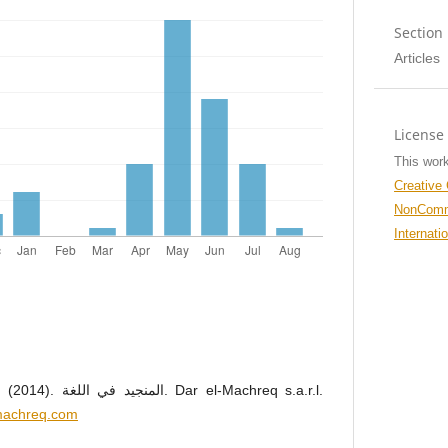
Section
Articles
Licens
This work
Creative
NonComme
Internati
 el-Machreq s.a.r.l.
lmachreq.com