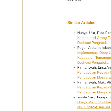
Similar Articles
Nuhyal Ulia, Rida F
Kompetensi Orang Tu
Dedikasi Pengabdian M
Puguh Ardianto Iskan
Implementasi Deep Le
Kabupaten Temangg
Dedikasi Pengabdian
Firmansyah, Erisa A
Pengabdian Kepada 
Pengabdian Masyarakat
Firmansyah, Mukti A
Pengabdian Kepada 
Pengabdian Masyarakat
Yunita Sari, Jupriya
Upaya Menumbuhkan C
No. 1 (2026): Inisiat