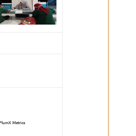
8
PlumX Metrics