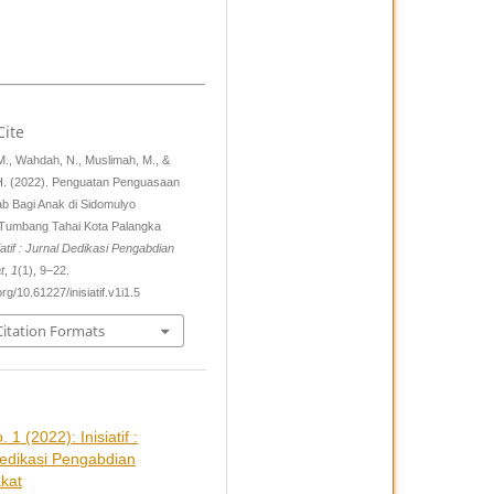
Cite
 M., Wahdah, N., Muslimah, M., &
H. (2022). Penguatan Penguasaan
b Bagi Anak di Sidomulyo
 Tumbang Tahai Kota Palangka
iatif : Jurnal Dedikasi Pengabdian
t
,
1
(1), 9–22.
org/10.61227/inisiatif.v1i1.5
itation Formats
. 1 (2022): Inisiatif :
Dedikasi Pengabdian
kat