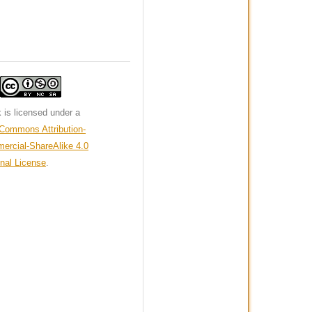
e
 is licensed under a
 Commons Attribution-
rcial-ShareAlike 4.0
onal License
.