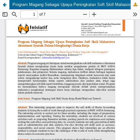
Program Magang Sebagai Upaya Peningkatan Soft Skill Mahasiswa Akuntansi Syariah Dalam Menghadapi Dunia Kerja