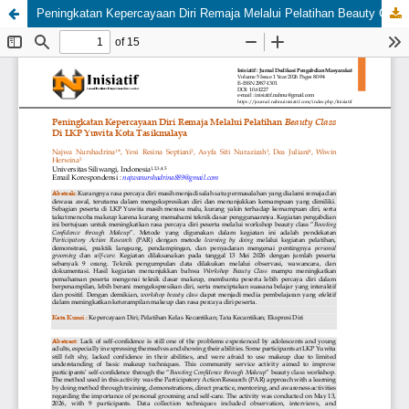
Peningkatan Kepercayaan Diri Remaja Melalui Pelatihan Beauty Class Di LKP Yuwita Kota Tasikmalaya